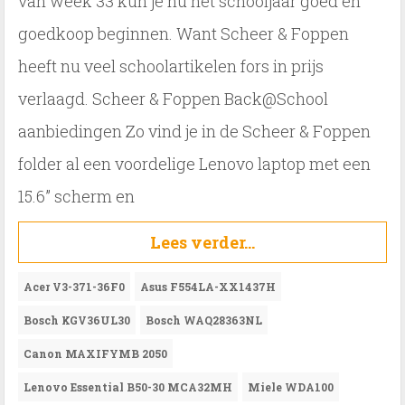
van week 33 kun je nu het schooljaar goed en
goedkoop beginnen. Want Scheer & Foppen
heeft nu veel schoolartikelen fors in prijs
verlaagd. Scheer & Foppen Back@School
aanbiedingen Zo vind je in de Scheer & Foppen
folder al een voordelige Lenovo laptop met een
15.6” scherm en
Acer V3-371-36F0
Asus F554LA-XX1437H
Bosch KGV36UL30
Bosch WAQ28363NL
Canon MAXIFYMB 2050
Lenovo Essential B50-30 MCA32MH
Miele WDA100