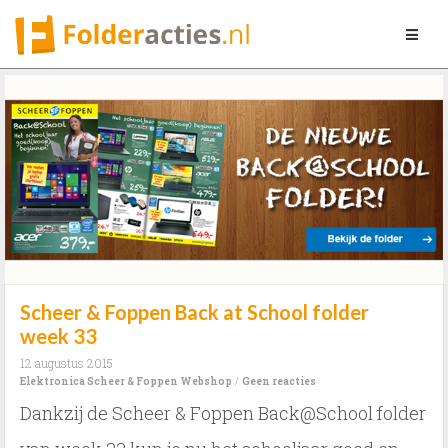
Toggle
navigat
Scheer & Foppen Back at School folder
week 33
12 augustus 2015
Elektronica
Scheer & Foppen
Webshop
/
Geen reacties
Dankzij de Scheer & Foppen Back@School folder