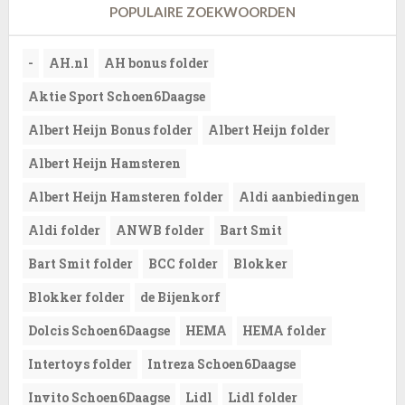
POPULAIRE ZOEKWOORDEN
-
AH.nl
AH bonus folder
Aktie Sport Schoen6Daagse
Albert Heijn Bonus folder
Albert Heijn folder
Albert Heijn Hamsteren
Albert Heijn Hamsteren folder
Aldi aanbiedingen
Aldi folder
ANWB folder
Bart Smit
Bart Smit folder
BCC folder
Blokker
Blokker folder
de Bijenkorf
Dolcis Schoen6Daagse
HEMA
HEMA folder
Intertoys folder
Intreza Schoen6Daagse
Invito Schoen6Daagse
Lidl
Lidl folder