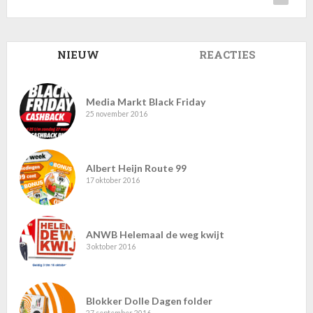
Beter Bed
IKEA
Leen Bakker
Seats and Sofas
1
1
1
1
Media Markt Black Friday
25 november 2016
Albert Heijn Route 99
17 oktober 2016
ANWB Helemaal de weg kwijt
3 oktober 2016
Blokker Dolle Dagen folder
27 september 2016