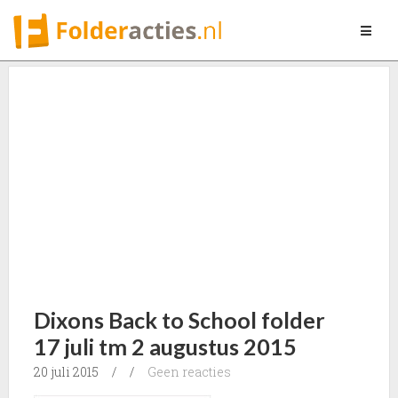
Toggle
navigat
Dixons Back to School folder
17 juli tm 2 augustus 2015
20 juli 2015
/
/
Geen reacties